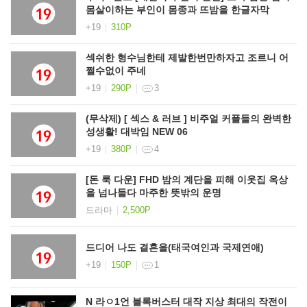
몸살이하는 부인이 몸종과 뜨밤을 한글자막
+19
310P
섹쉬한 형수님한테 제발한번만하자고 조르니 어
쩔수없이 주네
+19
290P
3
(무삭제) [ 섹스 & 러브 ] 비주얼 커플들의 완벽한
성생활! 대박임 NEW 06
+19
380P
4
[돈 룩 다운] FHD 밤의 계단을 피해 이웃집 옥상
을 넘나들다 마주한 뜻밖의 운명
드라마
2,500P
드디어 나도 결혼을(태국여인과 국제연애)
+19
150P
1
N 라ㅇ1언 블록버스터 대작 지상 최대의 작전이