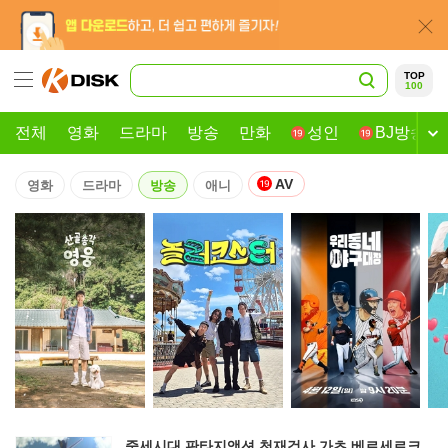
TOP
100
전체
영화
드라마
방송
만화
성인
BJ방송
AV
영화
드라마
방송
애니
중세시대 판타지액션 천재검사 가츠 베르세르크