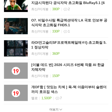
지금시작된다 공식자막 초고화질 BluRay5.1 [6
최신/미개봉
380P
2
O7. 비밀수사팀 특급액션대작 LA 국토 안보부 공
식자막 초고화질 FHD5.1
최신/미개봉
330P
1
라Ol언고슬리SF프로잭트헤일매ㄹl]-초고화질 5.
1 정상자막
최신/미개봉
360P
[이블 데드 번] 2026 시리즈 6번째 작품 AI 한글
자체자막
최신/미개봉
150P
개OF함 [ 맛있는 치섹 ] 육-떡 아즘마부터 슬렌더
까지 호프집 색스
멜로
1,500P
7
더보기