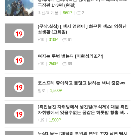
극장판 1~3편 (완결)
최신/미개봉
960P
2
(무삭.실삽) [ 섹시 엉덩이 ] 화끈한 섹스! 엄청난
성생활 (고화질)
+19
310P
61
여자는 두번 벗는다 [미완성의조각]
+19
250P
69
코스프레 좋아하고 물많고 밝히는 색녀 줍줍wx
멜로
1,500P
[흑인남친 자취방에서 생긴일(무삭제)] 대물 흑인
자취방에서 잊을수없는 꿈같은 하룻밤 황홀 섹
스!!!
+19
1,500P
무샥1 올노 [채털리 부인의 연인] 꼬자 남편 땜시