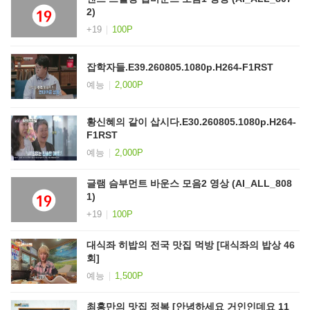
2)
+19
100P
잡학자들.E39.260805.1080p.H264-F1RST
예능
2,000P
황신혜의 같이 삽시다.E30.260805.1080p.H264-
F1RST
예능
2,000P
글램 슴부먼트 바운스 모음2 영상 (AI_ALL_808
1)
+19
100P
대식좌 히밥의 전국 맛집 먹방 [대식좌의 밥상 46
회]
예능
1,500P
최홍만의 맛집 정복 [안녕하세요 거인인데요 11