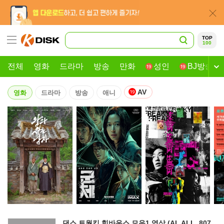
TOP
100
전체
영화
드라마
방송
만화
성인
BJ방송
AV
영화
드라마
방송
애니
댄스 트월킹 힙바운스 모음1 영상 (AI_ALL_807