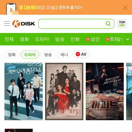
TOP
100
전체
영화
드라마
방송
만화
성인
BJ방송
AV
영화
드라마
방송
애니