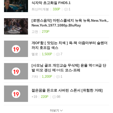
식자막 초고화질 FHD5.1
최신/미개봉
330P
1
[로맨스음악] 마틴스콜세지 뉴욕 뉴욕.New.York,.
New.York.1977.1080p.BluRay
고전
270P
개OF함 [ 맛있는 치섹 ] 육-떡 아즘마부터 슬렌더
까지 호프집 색스
멜로
1,500P
7
[사모님 골프 개인교습 무삭제] 윤율 역ㄷH급 단
발 미모 갱신 메ㅇl드 코스-프레
기타
1,200P
1
젊은꿈을 돈으로 사버린 스폰서 [위험한 거래]
+19
220P
98
더보기