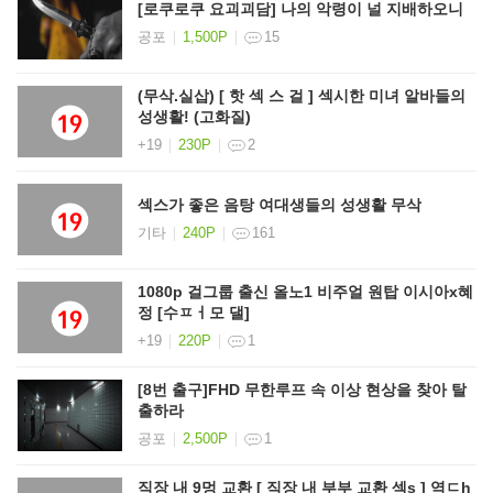
[로쿠로쿠 요괴괴담] 나의 악령이 널 지배하오니
공포
1,500P
15
(무삭.실삽) [ 핫 섹 스 걸 ] 섹시한 미녀 알바들의
성생활! (고화질)
+19
230P
2
섹스가 좋은 음탕 여대생들의 성생활 무삭
기타
240P
161
1080p 걸그룹 출신 올노1 비주얼 원탑 이시아x혜
정 [수ㅍㅓ모 댈]
+19
220P
1
[8번 출구]FHD 무한루프 속 이상 현상을 찾아 탈
출하라
공포
2,500P
1
직장 내 9멍 교환 [ 직장 내 부부 교환 섹s ] 역ㄷh