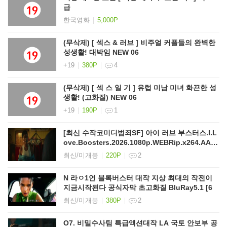
급
한국영화
5,000P
(무삭제) [ 섹스 & 러브 ] 비주얼 커플들의 완벽한
성생활! 대박임 NEW 06
+19
380P
4
(무삭제) [ 섹 스 일 기 ] 유럽 미남 미녀 화끈한 성
생활! (고화질) NEW 06
+19
190P
1
[최신 수작코미디범죄SF] 아이 러브 부스터스.I.L
ove.Boosters.2026.1080p.WEBRip.x264.AAC
5
최신/미개봉
220P
2
N 라ㅇ1언 블록버스터 대작 지상 최대의 작전이
지금시작된다 공식자막 초고화질 BluRay5.1 [6
최신/미개봉
380P
2
O7. 비밀수사팀 특급액션대작 LA 국토 안보부 공