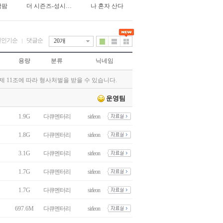
팜팜
더 시즌즈-성시경의 고막남친
나 혼자 산다
신인기순
댓글순
20개
용량
분류
닉네임
된다.
제 11조에 따라 형사처벌을 받을 수 있습니다.
운영팀
1.9G
다큐멘터리
sirleon
1.8G
다큐멘터리
sirleon
3.1G
다큐멘터리
sirleon
1.7G
다큐멘터리
sirleon
1.7G
다큐멘터리
sirleon
697.6M
다큐멘터리
sirleon