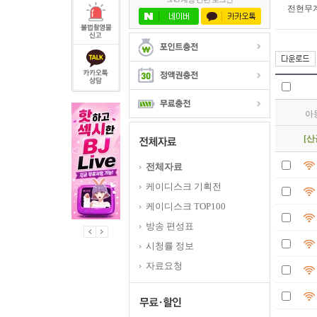
전현무
[
[심
[
아
[
[
전체자료
[심
케이디스크 기획전
케이디스크 TOP100
방송 편성표
시청률 정보
자료요청