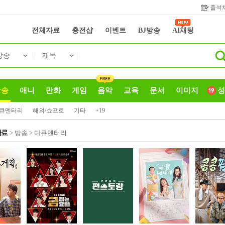
출석
전체자료
충전샵
이벤트
BJ방송
AI채팅
방송
제목
방송
애니
만화
게임
음악
교육
문서
이미지
큐멘터리
해외/쇼프로
기타
+19
> 방송 > 다큐멘터리