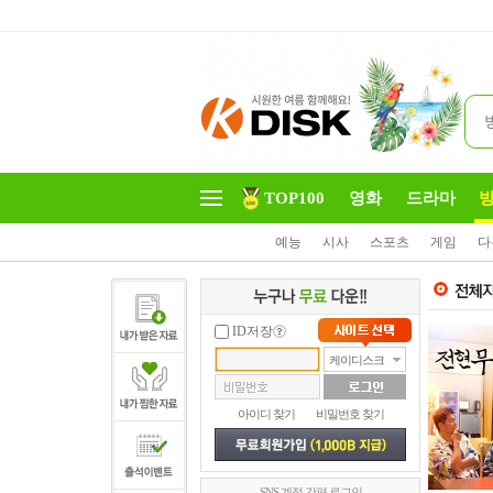
TOP100
영화
드라마
예능
시사
스포츠
게임
다
ID저장
케이디스크
아이디 찾기
비밀번호 찾기
SNS 계정 간편 로그인