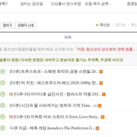
계획3
금타는 금요일
신상출시 편스토랑
요즘 육아 금쪽같은 내 새끼
콩콩
최신순
인기순
최
콩콩팜팜] 이번엔 목장이다! 제주도에서 펼쳐지는 찐친 삼인방
제목
야괴담회 시즌6] 이제는 666이다! 6으로 끝나는 해, 6월에 찾아온 시즌6!
놀러코스터] 놀이공원에 미친 남자들의 덕후력 가득한 전세계 놀이공원 로드트립이 시작
동·청소년이용음란물을 제작·배포·소지한 자는
「아동·청소년의 성보호에 관한 법률」
산골총각 영웅] 익숙한 문명은 내려두고 본능대로 즐기는 무계획, 무공해 라이프
콩콩팜팜] 이번엔 목장이다! 제주도에서 펼쳐지는 찐친 삼인방
[다큐] 트루스토르 - 스웨덴 최악의 금융 스캔들.20...
야괴담회 시즌6] 이제는 666이다! 6으로 끝나는 해, 6월에 찾아온 시즌6!
[다큐] 빅 치킨 - 패스트푸드의 배신.2026.1080p.한...
[다큐-19] 아이다호 살인사건 - 캠퍼스의 악몽.202...
[다큐] 시간과 물 사라져가는 빙하의 기억.Time...
(1)
[다큐-19] 지독한 러브 스토리.A.Toxic.Love.Story...
다큐 지금 - 예측 게임.Instadocs.The.Prediction.G...