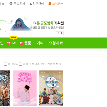
체크
무료운세
친구관리
고객센터
성인
AV
웹툰
기타
요청자료
성인숨김
정액권(보너스/쿠폰) 컨텐츠 보기