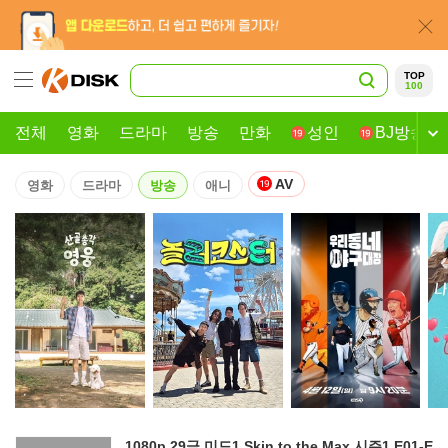
TOP
100
전체
영화
드라마
방송
만화
성인
BJ방송
AV
영화
드라마
방송
애니
1080p 29금 미드1 Skin to the Max 시즌1 E01-E