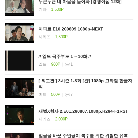
두근두근 내 마음을 들어봐 [경경아심 12화]
기타
1,500P
아파트.E10.260809.1080p-NEXT
시리즈
1,500P
// 일드 극주부도 1 ~ 10화 //
일드
980P
1
[ 외교관 ] 3시즌 1-8화 [완] 1080p 고화질 한글자
막
미드
560P
7
재벌X형사 2.E01.260807.1080p.H264-F1RST
시리즈
2,000P
얼굴을 바꾼 주인공이 복수를 위한 위험한 유혹