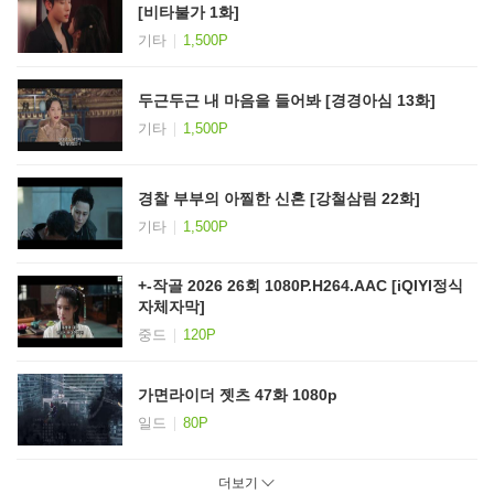
[비타불가 1화]
기타
1,500P
두근두근 내 마음을 들어봐 [경경아심 13화]
기타
1,500P
경찰 부부의 아찔한 신혼 [강철삼림 22화]
기타
1,500P
+-작골 2026 26회 1080P.H264.AAC [iQIYI정식
자체자막]
중드
120P
가면라이더 젯츠 47화 1080p
일드
80P
더보기