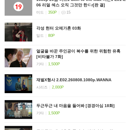
06 리얼 섹스 오직 그것만 한ㄷr[완 결]
미드
350P
15
각성 헌터 오메가혼 03화
일드
80P
얼굴을 바꾼 주인공이 복수를 위한 위험한 유혹
[비타불가 7화]
기타
1,500P
재벌X형사 2.E02.260808.1080p.WANNA
시리즈
2,000P
두근두근 내 마음을 들어봐 [경경아심 18화]
기타
1,500P