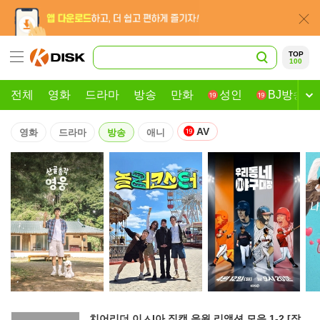
TOP
100
전체
영화
드라마
방송
만화
성인
BJ방송
AV
영화
드라마
방송
애니
치어리더 이ㅅI아 직캠 응원 리액션 모음 1-2 [잠