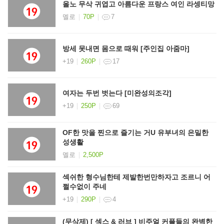
올노 무삭 귀엽고 아름다운 프랑스 여인 라셍티망
멜로
70P
7
방세 못내면 몸으로 때워 [주인집 아줌마]
+19
260P
17
여자는 두번 벗는다 [미완성의조각]
+19
250P
69
OF한 맛을 찐으로 즐기는 거U 유부녀의 은밀한
성생활
멜로
2,500P
섹쉬한 형수님한테 제발한번만하자고 조르니 어
쩔수없이 주네
+19
290P
4
(무삭제) [ 섹스 & 러브 ] 비주얼 커플들의 완벽한