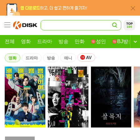
TOP
100
전체
영화
드라마
방송
만화
성인
BJ방송
AV
영화
드라마
방송
애니