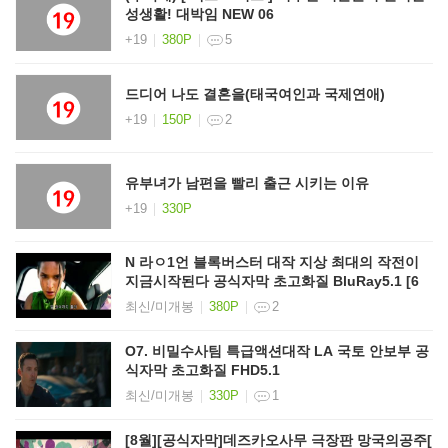
성생활! 대박임 NEW 06
+19
380P
5
드디어 나도 결혼을(태국여인과 국제연애)
+19
150P
2
유부녀가 남편을 빨리 출근 시키는 이유
+19
330P
N 라ㅇ1언 블록버스터 대작 지상 최대의 작전이
지금시작된다 공식자막 초고화질 BluRay5.1 [6
최신/미개봉
380P
2
O7. 비밀수사팀 특급액션대작 LA 국토 안보부 공
식자막 초고화질 FHD5.1
최신/미개봉
330P
1
[8월][공식자막]데즈카오사무 극장판 망국의공주[