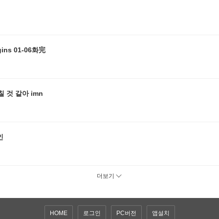
[토토][공포]넷플릭스 주온 - 저주의 집 - JU.ON.Origins 01-06화完
 것 같아 imn
인
더보기
HOME
로그인
PC버전
앱설치