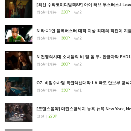
[최신 수작코미디범죄SF] 아이 러브 부스터스.I.Love.Boo
최신/미개봉
220P
2
최신/미개봉
380P
2
N 전쟁의시대 소녀들의 비 밀 임 무- 한글자막 FHD1
최신/미개봉
280P
2
O7. 비밀수사팀 특급액션대작 LA 국
최신/미개봉
330P
1
[로맨스음악] 마틴스콜세지 뉴욕 뉴욕.New.York,.New.Y
고전
270P