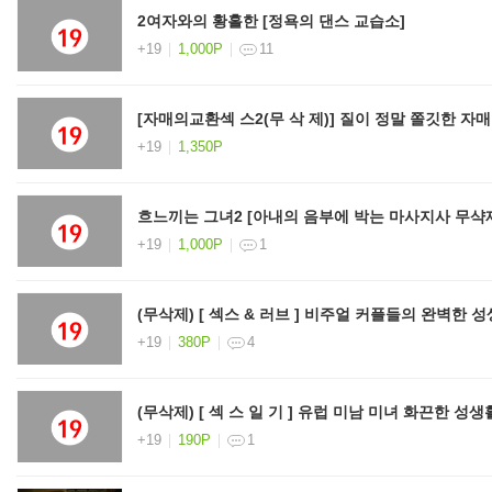
2여자와의 황홀한 [정욕의 댄스 교습소]
+19
1,000P
11
[자매의교환섹 스2(무 삭 제)] 질이 정말 쫄깃한 자매
+19
1,350P
흐느끼는 그녀2 [아내의 음부에 박는 마사지사 무샥
+19
1,000P
1
(무삭제) [ 섹스 & 러브 ] 비주얼 커플들의 완벽한 성
+19
380P
4
(무삭제) [ 섹 스 일 기 ] 유럽 미남 미녀 화끈한 성생활
+19
190P
1