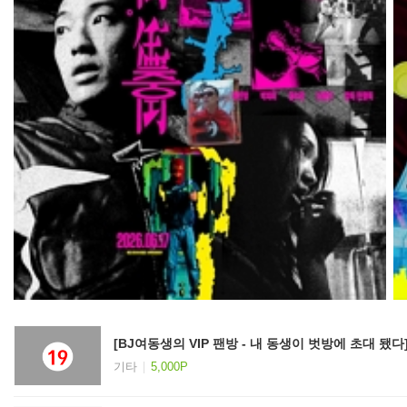
[BJ여동생의 VIP 팬방 - 내 동생이 벗방에 초대 됐
기타
5,000P