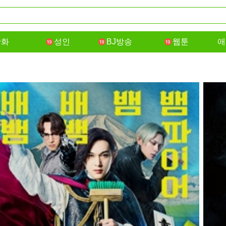
만화
성인
BJ방송
웹툰
애