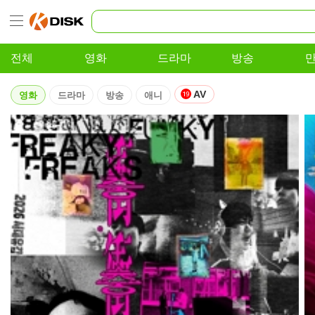
전체
영화
드라마
방송
AV
영화
드라마
방송
애니