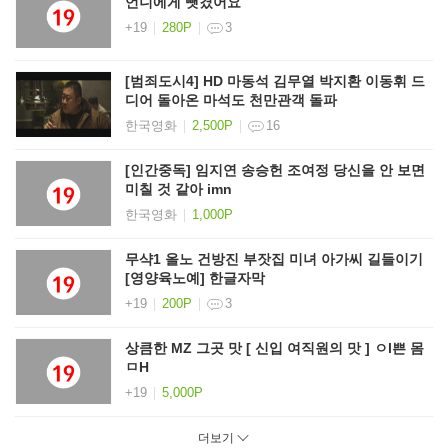
언니에게 뺏겼어요
+19
280P
3
[범죄도시4] HD 마동석 김무열 박지환 이동휘 드
디어 돌아온 마석도 천만관객 돌파
한국영화
2,500P
16
[인간중독] 임지연 송승헌 조여정 당신을 안 보면
미칠 것 같아 imn
한국영화
1,000P
무샥1 올노 건방진 부잣집 미녀 아가씨 길들이기
[영양육노예] 한글자막
+19
200P
3
상큼한 MZ 그곳 맛 [ 신입 여직원의 맛 ] ㅇl쁜 몸
ㅁH
+19
5,000P
더보기