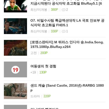
지금시작된다 공식자막 초고화질 BluRay5.1 [6
최신/미개봉
380P
2
O7. 비밀수사팀 특급액션대작 LA 국토 안보부 공
식자막 초고화질 FHD5.1
최신/미개봉
330P
1
[로맨스판타지] M 뒤라스 인디아 송.India.Song.
1975.1080p.BluRay.x264
고전
200P
여동생의 첫 경험
+19
130P
샌드 캐슬 (Sand Castle, 2016년)-RARBG 1080
p
드라마
220P