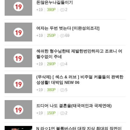
돈많은누나길들이기
+19
390P
2
여자는 두번 벗는다 [미완성의조각]
+19
250P
69
섹쉬한 형수님한테 제발한번만하자고 조르니 어
쩔수없이 주네
+19
290P
4
(무삭제) [ 섹스 & 러브 ] 비주얼 커플들의 완벽한
성생활! 대박임 NEW 06
+19
380P
5
드디어 나도 결혼을(태국여인과 국제연애)
+19
150P
2
N 라ㅇ1언 블록버스터 대작 지상 최대의 작전이