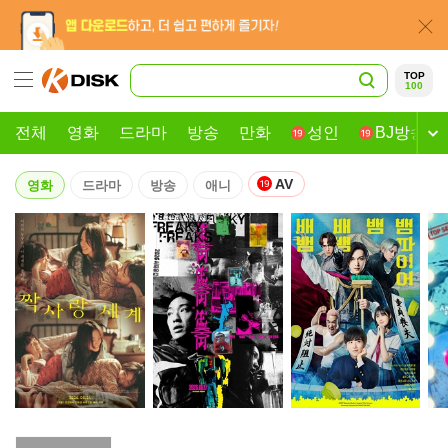
TOP
100
전체
영화
드라마
방송
만화
성인
BJ방송
AV
영화
드라마
방송
애니