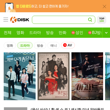
TOP
100
전체
영화
드라마
방송
만화
성인
BJ방송
AV
영화
드라마
방송
애니
(무삭.실삽) [ 핫 섹 스 걸 ] 섹시한 미녀 알바들의