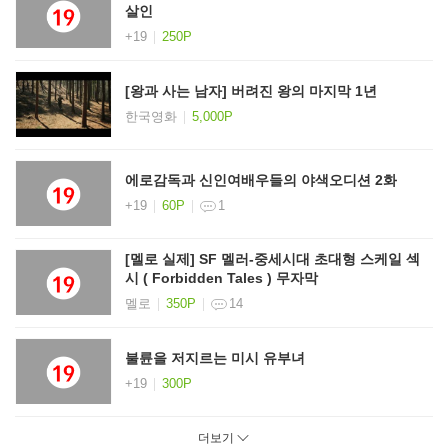
살인
+19
250P
[왕과 사는 남자] 버려진 왕의 마지막 1년
한국영화
5,000P
에로감독과 신인여배우들의 야색오디션 2화
+19
60P
1
[멜로 실제] SF 멜러-중세시대 초대형 스케일 섹
시 ( Forbidden Tales ) 무자막
멜로
350P
14
불륜을 저지르는 미시 유부녀
+19
300P
더보기