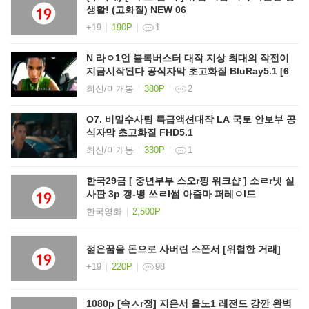
생활! (고화질) NEW 06
+19
190P
1
N 라ㅇ1언 블록버스터 대작 지상 최대의 작전이
지금시작된다 공식자막 초고화질 BluRay5.1 [6
최신/미개봉
380P
2
O7. 비밀수사팀 특급액션대작 LA 국토 안보부 공
식자막 초고화질 FHD5.1
최신/미개봉
330P
1
한국29금 [ 중년부부 스오r핑 워크샵 ] 소ㄹr넷 실
사판 3p 갱-뱅 쓰ㄹl썸 아즘마 퍼레ㅇl드
한국영화
2,500P
젊은꿈을 돈으로 사버린 스폰서 [위험한 거래]
+19
220P
98
1080p [속ㅅr정] 지은서 올노1 레전드 강깐 완벽