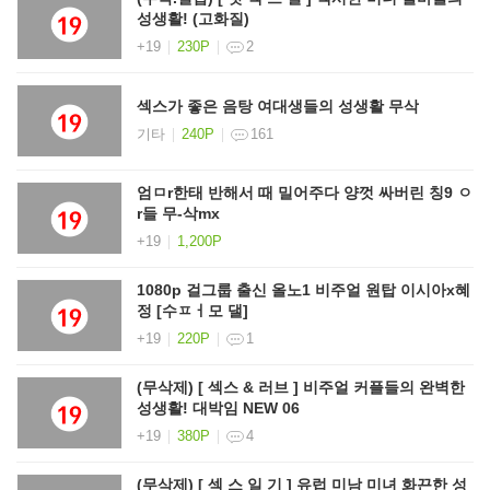
성생활! (고화질)
+19
230P
2
섹스가 좋은 음탕 여대생들의 성생활 무삭
기타
240P
161
엄ㅁr한태 반해서 때 밀어주다 양껏 싸버린 칭9 ㅇ
r들 무-삭mx
+19
1,200P
1080p 걸그룹 출신 올노1 비주얼 원탑 이시아x혜
정 [수ㅍㅓ모 댈]
+19
220P
1
(무삭제) [ 섹스 & 러브 ] 비주얼 커플들의 완벽한
성생활! 대박임 NEW 06
+19
380P
4
(무삭제) [ 섹 스 일 기 ] 유럽 미남 미녀 화끈한 성