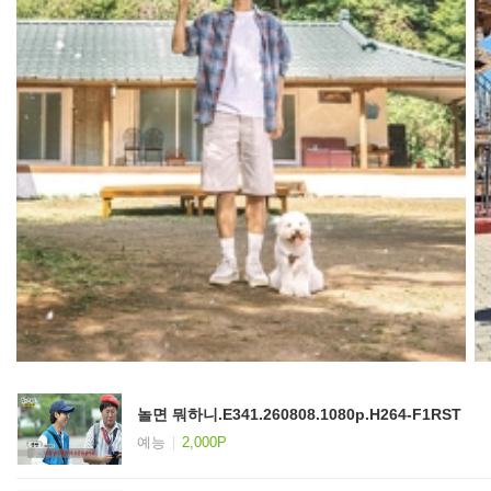
놀면 뭐하니.E341.260808.1080p.H264-F1RST
예능
2,000P