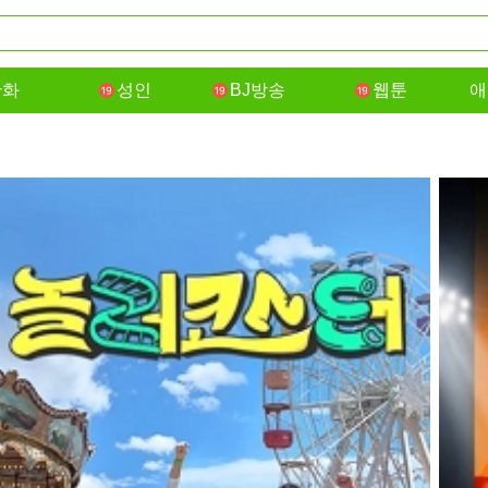
만화
성인
BJ방송
웹툰
애