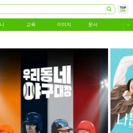
TOP
100
니
교육
이미지
문서