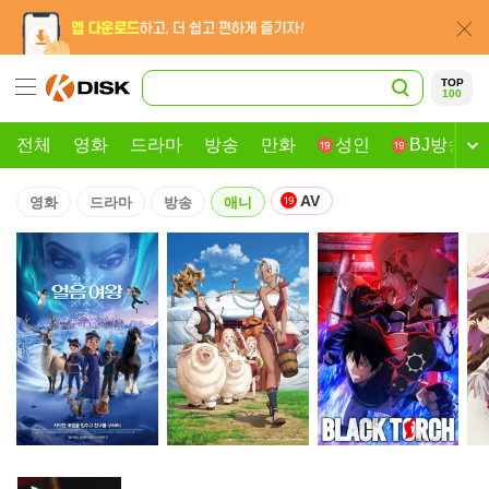
TOP
100
전체
영화
드라마
방송
만화
성인
BJ방송
AV
영화
드라마
방송
애니