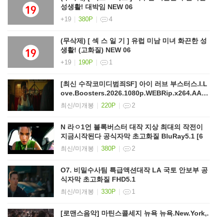
성생활! 대박임 NEW 06
+19
380P
4
(무삭제) [ 섹 스 일 기 ] 유럽 미남 미녀 화끈한 성
생활! (고화질) NEW 06
+19
190P
1
[최신 수작코미디범죄SF] 아이 러브 부스터스.I.L
ove.Boosters.2026.1080p.WEBRip.x264.AAC
5
최신/미개봉
220P
2
N 라ㅇ1언 블록버스터 대작 지상 최대의 작전이
지금시작된다 공식자막 초고화질 BluRay5.1 [6
최신/미개봉
380P
2
O7. 비밀수사팀 특급액션대작 LA 국토 안보부 공
식자막 초고화질 FHD5.1
최신/미개봉
330P
1
[로맨스음악] 마틴스콜세지 뉴욕 뉴욕.New.York,.