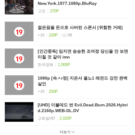
New.York.1977.1080p.BluRay
고전
270P
젊은꿈을 돈으로 사버린 스폰서 [위험한 거래]
+19
220P
98
[인간중독] 임지연 송승헌 조여정 당신을 안 보면
미칠 것 같아 imn
한국영화
1,000P
1080p [속ㅅr정] 지은서 올노1 레전드 강깐 완벽
살인
+19
250P
[UHD] 이블데드 번 Evil.Dead.Burn.2026.Hybri
d.2160p.WEB-DL.DV
고화질HD
2,020P
더보기