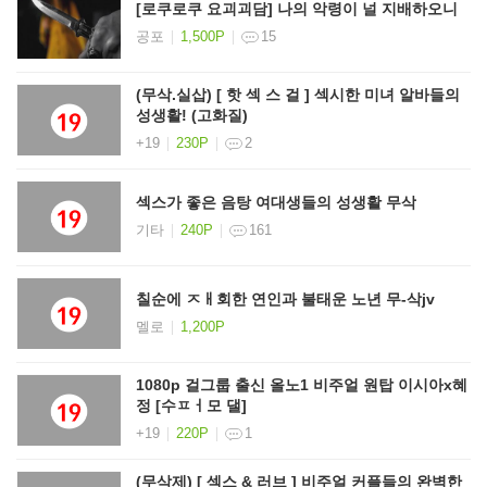
[로쿠로쿠 요괴괴담] 나의 악령이 널 지배하오니
공포
1,500P
15
(무삭.실삽) [ 핫 섹 스 걸 ] 섹시한 미녀 알바들의
성생활! (고화질)
+19
230P
2
섹스가 좋은 음탕 여대생들의 성생활 무삭
기타
240P
161
칠순에 ㅈㅐ회한 연인과 불태운 노년 무-삭jv
멜로
1,200P
1080p 걸그룹 출신 올노1 비주얼 원탑 이시아x혜
정 [수ㅍㅓ모 댈]
+19
220P
1
(무삭제) [ 섹스 & 러브 ] 비주얼 커플들의 완벽한