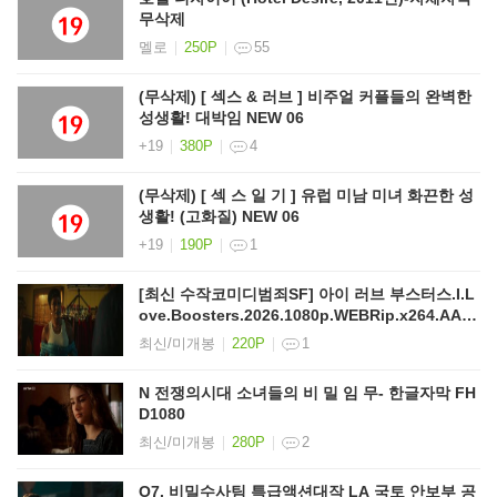
무삭제
멜로
250P
55
(무삭제) [ 섹스 & 러브 ] 비주얼 커플들의 완벽한
성생활! 대박임 NEW 06
+19
380P
4
(무삭제) [ 섹 스 일 기 ] 유럽 미남 미녀 화끈한 성
생활! (고화질) NEW 06
+19
190P
1
[최신 수작코미디범죄SF] 아이 러브 부스터스.I.L
ove.Boosters.2026.1080p.WEBRip.x264.AAC
5
최신/미개봉
220P
1
N 전쟁의시대 소녀들의 비 밀 임 무- 한글자막 FH
D1080
최신/미개봉
280P
2
O7. 비밀수사팀 특급액션대작 LA 국토 안보부 공