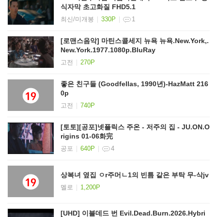
식자막 초고화질 FHD5.1
최신/미개봉
330P
1
[로맨스음악] 마틴스콜세지 뉴욕 뉴욕.New.York,.
New.York.1977.1080p.BluRay
고전
270P
좋은 친구들 (Goodfellas, 1990년)-HazMatt 216
0p
고전
740P
[토토][공포]넷플릭스 주온 - 저주의 집 - JU.ON.O
rigins 01-06화完
공포
640P
4
상복녀 옆집 ㅇr주머ㄴ1의 빈틈 같은 부탁 무-삭jv
멜로
1,200P
[UHD] 이블데드 번 Evil.Dead.Burn.2026.Hybri