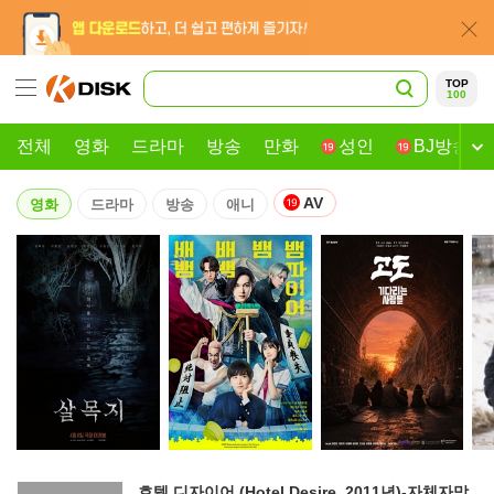
TOP
100
전체
영화
드라마
방송
만화
성인
BJ방송
AV
영화
드라마
방송
애니
호텔 디자이어 (Hotel Desire, 2011년)-자체자막