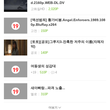
d.2160p.WEB-DL.DV
고화질HD
2,020P
[액션범죄] 황가비봉.Angel.Enforcers.1989.108
0p.BluRay.x264
고전
150P
[토토][공포]그루지3-잔혹한 저주의 이름(자체자
막)
공포
140P
여동생의 성감대
+19
510P
4
새아빠랑...파격 노출...
멜로
310P
더보기