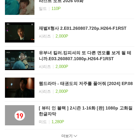
라스트 노트 2026 05화
일드
110P
재벌X형사 2.E01.260807.720p.H264-F1RST
시리즈
2,000P
유부녀 킬러.킹피셔의 또 다른 면모를 보게 될 테
니까.E03.260807.1080p.H264-F1RST
시리즈
2,000P
웹드라마 - 태권도의 저주를 풀어줘 [2024] EP.08
시리즈
2,000P
[ 뷰티 인 블랙 ] 2시즌 1-16화 [완] 1080p 고화질
한글자막
미드
1,280P
더보기