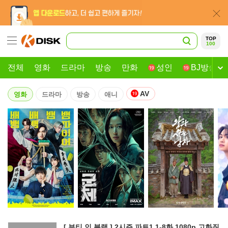
TOP
100
전체
영화
드라마
방송
만화
성인
BJ방송
AV
영화
드라마
방송
애니
[ 뷰티 인 블랙 ] 2시즌 파트1 1-8화 1080p 고화질