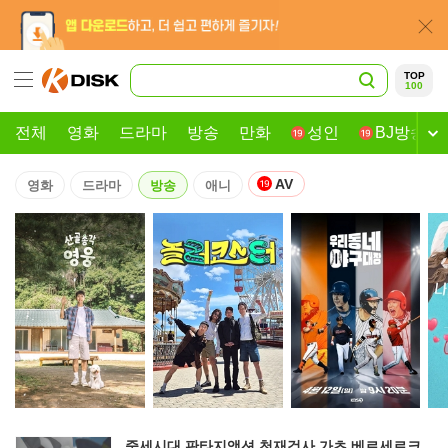
TOP
100
전체
영화
드라마
방송
만화
성인
BJ방송
AV
영화
드라마
방송
애니
중세시대 판타지액션 천재검사 가츠 베르세르크