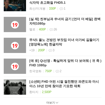
식자막 초고화질 FHD5.1
최신/미개봉
330P
1
[실 제] 씬부님과 쑤녀의 금기 [언더 더 베일] 완벽
자막1080p
멜로
400P
26
무샥1 올노 건방진 부잣집 미녀 아가씨 길들이기
[영양육노예] 한글자막
+19
200P
3
[애 로] Qi선영 - 확실하게 앞뒤 다 보여줘 ( 귀 족 )
FHD 1080p
한국영화
750P
2
[소년B] FHD 어린 시절 절친했던 파콘도와 마시
아스 10년 만에 찾아온 기묘한 재회
환타지
2,500P
더보기