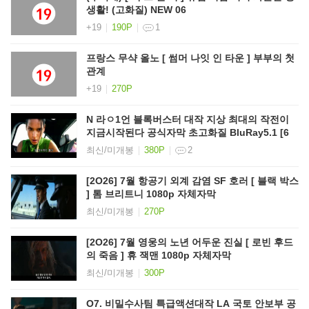
생활! (고화질) NEW 06
+19
190P
1
프랑스 무샥 올노 [ 썸머 나잇 인 타운 ] 부부의 첫
관계
+19
270P
N 라ㅇ1언 블록버스터 대작 지상 최대의 작전이
지금시작된다 공식자막 초고화질 BluRay5.1 [6
최신/미개봉
380P
2
[2O26] 7월 항공기 외계 감염 SF 호러 [ 블랙 박스
] 톰 브리트니 1080p 자체자막
최신/미개봉
270P
[2O26] 7월 영웅의 노년 어두운 진실 [ 로빈 후드
의 죽음 ] 휴 잭맨 1080p 자체자막
최신/미개봉
300P
O7. 비밀수사팀 특급액션대작 LA 국토 안보부 공