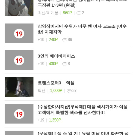
극장판 1~3편 (완결)
최신/미개봉
960P
2
상영작이지만 수위가 너무 쎈 여자 교도소 [여수
함] 자체자막
+19
240P
86
3인의 베이비페이스
+19
430P
8
트랜스포터3 _ 엑셀
액션
1,000P
37
[수상한마사지샵(무삭제)] 대물 섹시가이가 여성
고객에게 특별한 섹스를 선사한다!!!
+19
1,350P
(무삭제) [ 섹 스 일 기 ] 유럽 미남 미녀 화끈한 성